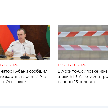
03.08.2026
11:22 03.08.2026
рнатор Кубани сообщил
В Архипо-Осиповке из-з
те жертв атаки БПЛА в
атаки БПЛА погибли тро
по-Осиповке
ранены 13 человек