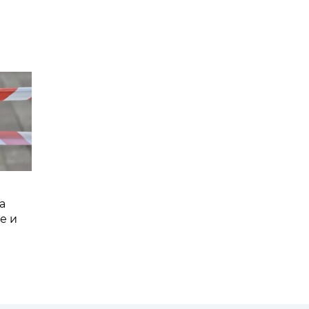
а
е и