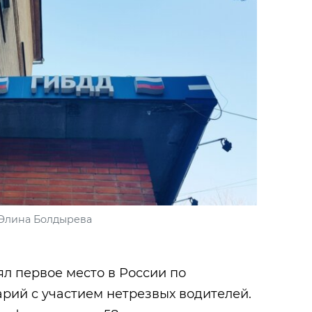
Элина Болдырева
л первое место в России по
рий с участием нетрезвых водителей.