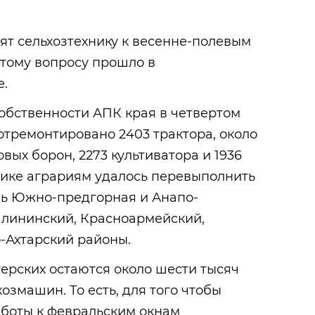
ят сельхозтехнику к весенне-полевым
этому вопросу прошло в
е.
собственности АПК края в четвертом
 отремонтировано 2403 трактора, около
овых борон, 2273 культиватора и 1936
хнике аграриям удалось перевыполнить
сь Южно-предгорная и Анапо-
алининский, Красноармейский,
-Ахтарский районы.
ерских остаются около шести тысяч
озмашин. То есть, для того чтобы
боты к февральским окнам