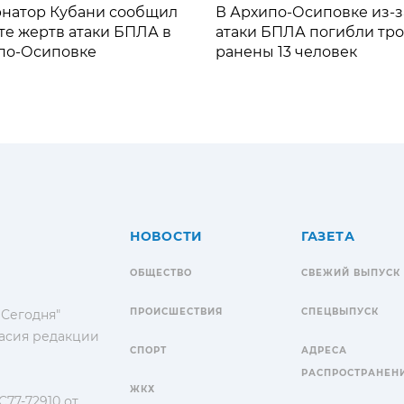
рнатор Кубани сообщил
В Архипо-Осиповке из-з
те жертв атаки БПЛА в
атаки БПЛА погибли тро
по-Осиповке
ранены 13 человек
НОВОСТИ
ГАЗЕТА
ОБЩЕСТВО
СВЕЖИЙ ВЫПУСК
ПРОИСШЕСТВИЯ
СПЕЦВЫПУСК
 Сегодня"
гласия редакции
СПОРТ
АДРЕСА
РАСПРОСТРАНЕН
ЖКХ
77-72910 от