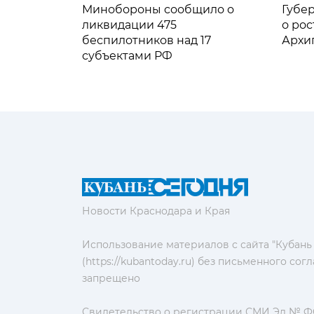
Минобороны сообщило о
Губе
ликвидации 475
о рос
беспилотников над 17
Архи
субъектами РФ
Новости Краснодара и Края
Использование материалов с сайта "Кубань
(https://kubantoday.ru) без письменного со
запрещено
Свидетельство о регистрации СМИ Эл № ФС