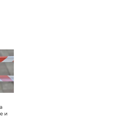
а
е и