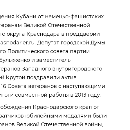
дения Кубани от немецко-фашистских
етеранам Великой Отечественной
го округа Краснодара в преддверии
asnodar.er.ru. Депутат городской Думы
го Политического совета партии
 Булыженко и заместитель
теранов Западного внутригородского
ей Крутой поздравили актив
16 Совета ветеранов с наступающими
тоги совместной работы в 2013 году.
свобождения Краснодарского края от
хватчиков юбилейными медалями были
ранов Великой Отечественной войны,