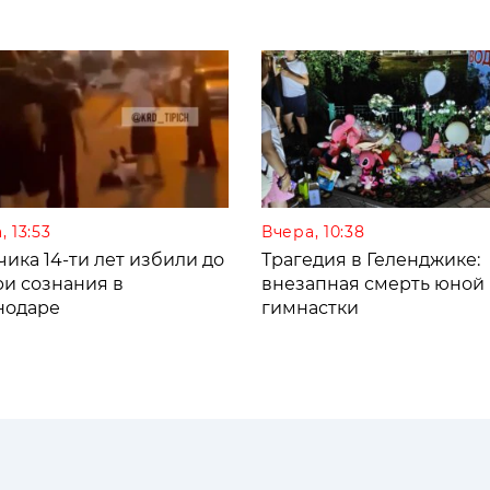
, 13:53
Вчера, 10:38
ика 14-ти лет избили до
Трагедия в Геленджике:
ри сознания в
внезапная смерть юной
нодаре
гимнастки