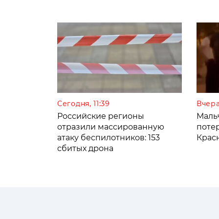
Сегодня, 11:39
Вчера
Российские регионы
Мальч
отразили массированную
поте
атаку беспилотников: 153
Крас
сбитых дрона