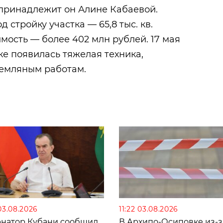
 принадлежит он Алине Кабаевой.
стройку участка — 65,8 тыс. кв.
имость — более 402 млн рублей. 17 мая
е появилась тяжелая техника,
земляным работам.
03.08.2026
11:22 03.08.2026
рнатор Кубани сообщил
В Архипо-Осиповке из-з