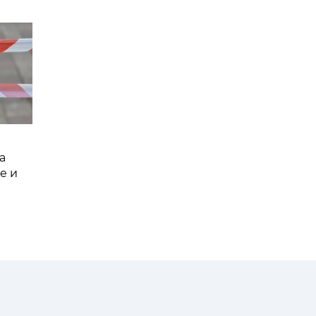
а
е и