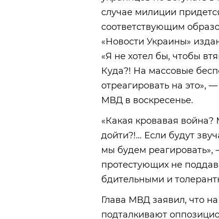
случае милиции придется
соответствующим образо
«Новости Украины» изда
«Я не хотел бы, чтобы вт
Куда?! На массовые бес
отреагировать на это», 
МВД в воскресенье.
«Какая кровавая война? 
дойти?!… Если будут зву
мы будем реагировать»,
протестующих не поддава
бдительными и толерантн
Глава МВД заявил, что н
подталкивают оппозицио