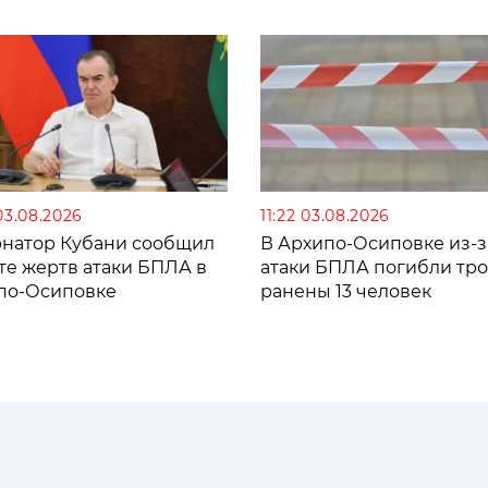
03.08.2026
11:22 03.08.2026
рнатор Кубани сообщил
В Архипо-Осиповке из-з
те жертв атаки БПЛА в
атаки БПЛА погибли тро
по-Осиповке
ранены 13 человек