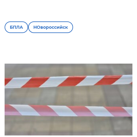
БПЛА
НОвороссийск