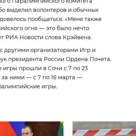
ого Паралимпийского комитета
бо выделил волонтеров и обычных
 довелось пообщаться. «Меня также
ийского огня — это было нечто
т РИА Новости слова Крэйвена.
 с другими организаторами Игр и
рук президента России Ордена Почета.
 игры прошли в Сочи с 7 по 23
 за ними — с 7 по 16 марта —
ралимпийские игры.