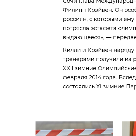
Сочи глава Международн
Филипп Крэйвен. Он осо
россиян, с которыми ему
потрясла эстафета олимп
выдающееся», — передае
Килли и Крэйвен наряду
тренерами получили из 
XXII зимние Олимпийские
февраля 2014 года. Вслед
состоялись XI зимние Па