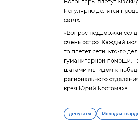
Волонтеры плетут маскир
Регулярно делятся проде
сетях.
«Вопрос поддержки солда
очень остро. Каждый мол
то плетет сети, кто-то де
гуманитарной помощи. Т
шагами мы идем к побед
регионального отделени
края Юрий Костомаха.
депутаты
Молодая гвард