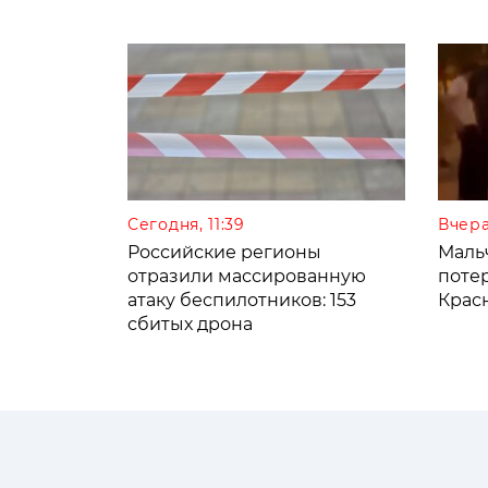
Сегодня, 11:39
Вчера
Российские регионы
Мальч
отразили массированную
поте
атаку беспилотников: 153
Крас
сбитых дрона