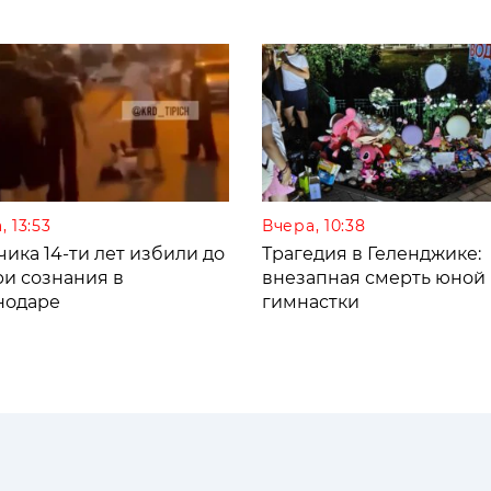
, 13:53
Вчера, 10:38
ика 14-ти лет избили до
Трагедия в Геленджике:
ри сознания в
внезапная смерть юной
нодаре
гимнастки