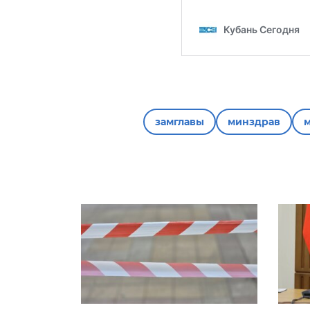
замглавы
минздрав