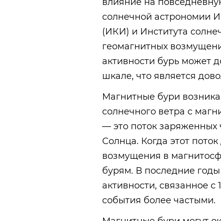
влияние на повседневну
солнечной астрономии И
(ИКИ) и Института солне
геомагнитных возмущений
активности бурь может д
шкале, что является дов
Магнитные бури возника
солнечного ветра с маг
— это поток заряженных 
Солнца. Когда этот поток
возмущения в магнитосф
бурям. В последние год
активности, связанное с 
события более частыми.