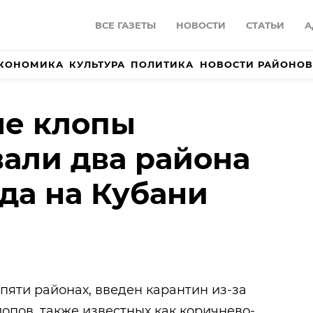
ВСЕ ГАЗЕТЫ
НОВОСТИ
СТАТЬИ
А
КОНОМИКА
КУЛЬТУРА
ПОЛИТИКА
НОВОСТИ РАЙОНОВ
е клопы
али два района
ода на Кубани
 пяти районах, введен карантин из-за
пов, также известных как коричнево-