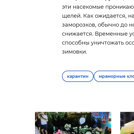
эти насекомые проникают
щелей. Как ожидается, н
заморозков, обычно до но
снижается. Временные ус
способны уничтожать ос
зимовки.
карантин
мраморные кл