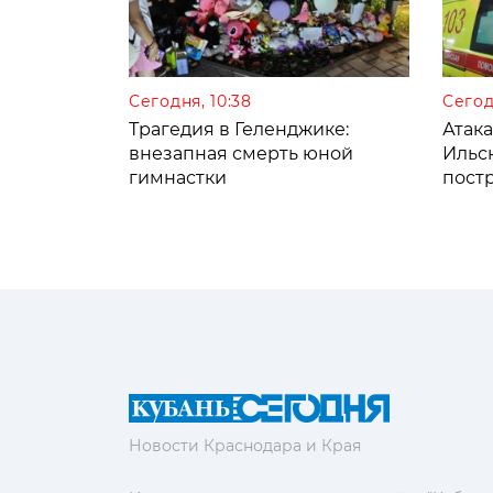
Сегодня, 10:38
Сегод
Трагедия в Геленджике:
Атак
внезапная смерть юной
Ильс
гимнастки
пост
Новости Краснодара и Края