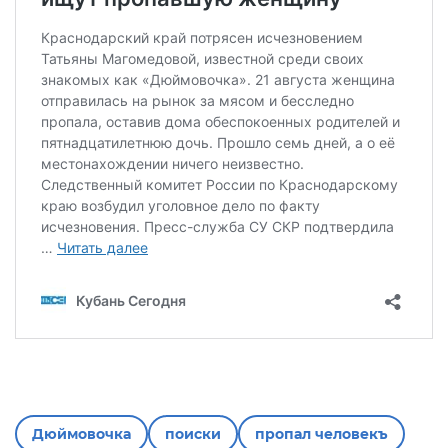
Дюймовочка
поиски
пропал человекъ