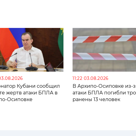
03.08.2026
11:22 03.08.2026
рнатор Кубани сообщил
В Архипо-Осиповке из-з
те жертв атаки БПЛА в
атаки БПЛА погибли тро
по-Осиповке
ранены 13 человек