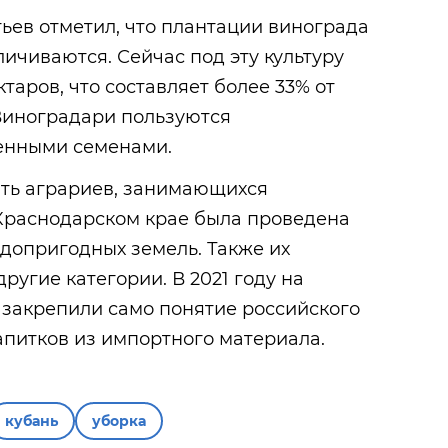
ьев отметил, что плантации винограда
личиваются. Сейчас под эту культуру
ктаров, что составляет более 33% от
 Виноградари пользуются
енными семенами.
ть аграриев, занимающихся
 Краснодарском крае была проведена
допригодных земель. Также их
ругие категории. В 2021 году на
 закрепили само понятие российского
напитков из импортного материала.
кубань
уборка