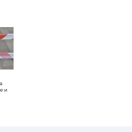
а
е и