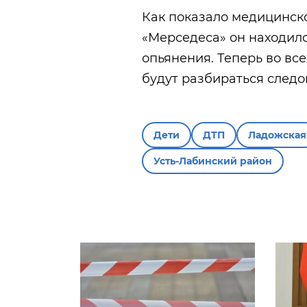
Как показало медицинск
«Мерседеса» он находилс
опьянения. Теперь во вс
будут разбираться следо
Дети
ДТП
Ладожская
Усть-Лабинский район