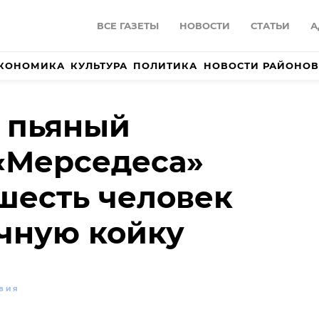
ВСЕ ГАЗЕТЫ
НОВОСТИ
СТАТЬИ
А
КОНОМИКА
КУЛЬТУРА
ПОЛИТИКА
НОВОСТИ РАЙОНОВ
 пьяный
«Мерседеса»
шесть человек
чную койку
ВИЯ