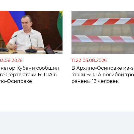
03.08.2026
11:22 03.08.2026
рнатор Кубани сообщил
В Архипо-Осиповке из-з
те жертв атаки БПЛА в
атаки БПЛА погибли тро
по-Осиповке
ранены 13 человек