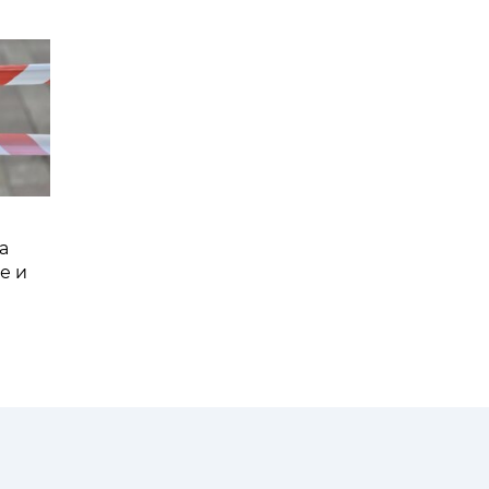
а
е и