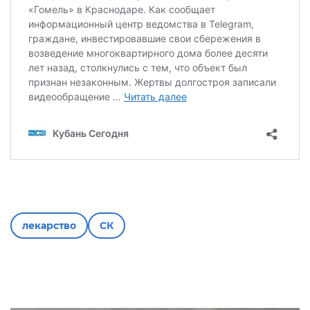
лекарство
СК