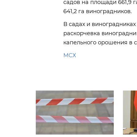
садов на площади 661,9 г
641,2 га виноградников.
В садах и виноградниках
раскорчевка виноградник
капельного орошения в с
МСХ