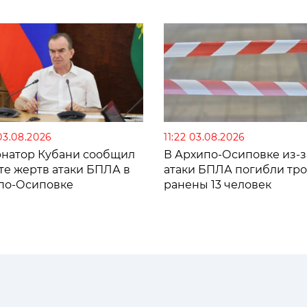
03.08.2026
11:22 03.08.2026
рнатор Кубани сообщил
В Архипо-Осиповке из-з
те жертв атаки БПЛА в
атаки БПЛА погибли тро
по-Осиповке
ранены 13 человек