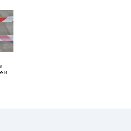
а
е и