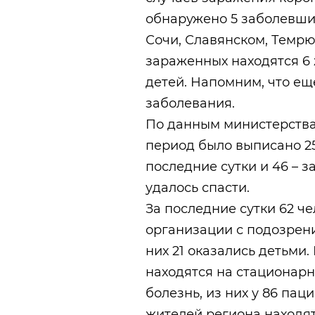
обнаружено 5 заболевших
Сочи, Славянском, Темрю
зараженных находятся 6 
детей. Напомним, что ещ
заболевания.
По данным министерства 
период было выписано 250
последние сутки и 46 – з
удалось спасти.
За последние сутки 62 ч
организации с подозрен
них 21 оказались детьми
находятся на стационар
болезнь, из них у 86 пац
жителей региона находят