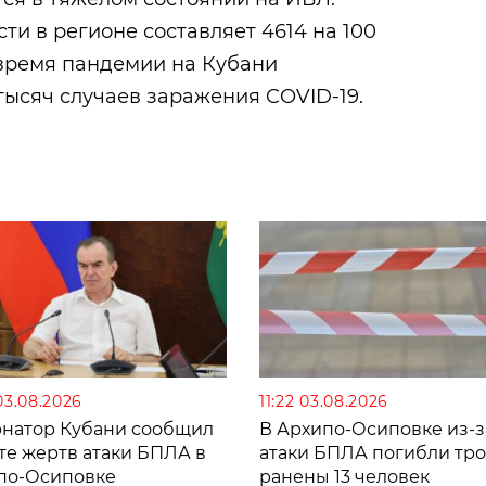
ти в регионе составляет 4614 на 100
 время пандемии на Кубани
тысяч случаев заражения COVID-19.
03.08.2026
11:22 03.08.2026
рнатор Кубани сообщил
В Архипо-Осиповке из-з
те жертв атаки БПЛА в
атаки БПЛА погибли тро
по-Осиповке
ранены 13 человек