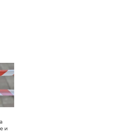
а
е и