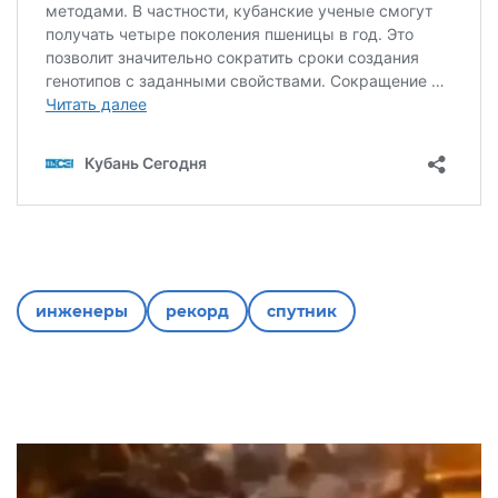
инженеры
рекорд
спутник