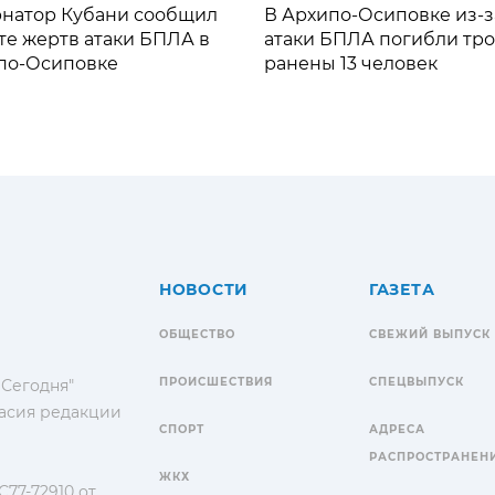
рнатор Кубани сообщил
В Архипо-Осиповке из-з
те жертв атаки БПЛА в
атаки БПЛА погибли тро
по-Осиповке
ранены 13 человек
НОВОСТИ
ГАЗЕТА
ОБЩЕСТВО
СВЕЖИЙ ВЫПУСК
ПРОИСШЕСТВИЯ
СПЕЦВЫПУСК
 Сегодня"
гласия редакции
СПОРТ
АДРЕСА
РАСПРОСТРАНЕН
ЖКХ
77-72910 от