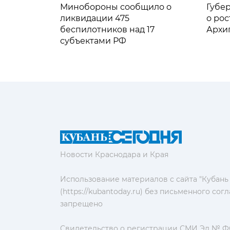
Минобороны сообщило о
Губе
ликвидации 475
о рос
беспилотников над 17
Архи
субъектами РФ
Новости Краснодара и Края
Использование материалов с сайта "Кубань
(https://kubantoday.ru) без письменного со
запрещено
Свидетельство о регистрации СМИ Эл № ФС