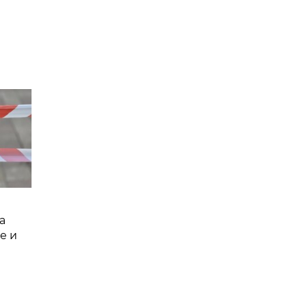
а
е и