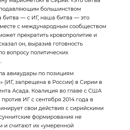
йну марионеток» в Сирии. «Это битва
с подавляющим большинством
 битва — с ИГ, наша битва — это
вместе с международным сообществом
может прекратить кровопролитие и
сказал он, выразив готовность
по вопросу политических
.
ала авиаудары по позициям
» (ИГ, запрещена в России) в Сирии в
ента Асада. Коалиция во главе с США
против ИГ с сентября 2014 года в
динирует свои действия с сирийскими
 суннитские формирования не
м и считают их «умеренной