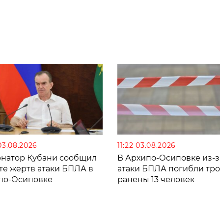
03.08.2026
11:22 03.08.2026
рнатор Кубани сообщил
В Архипо-Осиповке из-з
те жертв атаки БПЛА в
атаки БПЛА погибли тро
по-Осиповке
ранены 13 человек