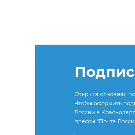
Подпис
Открыта основная по
Чтобы оформить подп
России в Краснодарс
прессы "Почта России