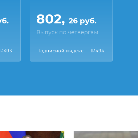
802,
уб.
26 руб.
Выпуск по четвергам
ПР493
Подписной индекс - ПР494