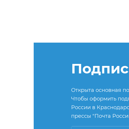
Подпис
Открыта основная по
Чтобы оформить подп
России в Краснодарс
прессы "Почта России