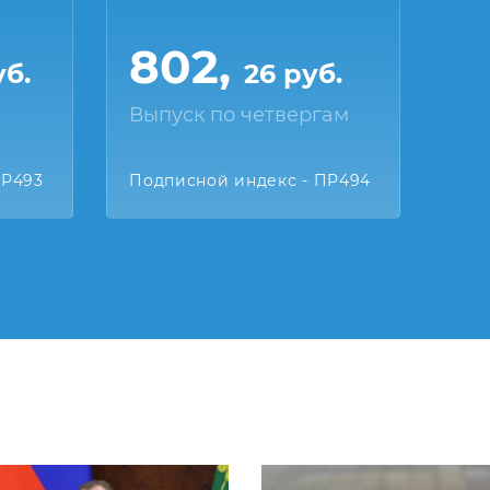
802,
уб.
26 руб.
Выпуск по четвергам
ПР493
Подписной индекс - ПР494