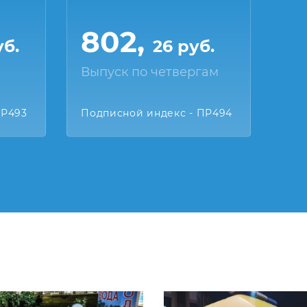
802,
уб.
26 руб.
Выпуск по четвергам
ПР493
Подписной индекс - ПР494