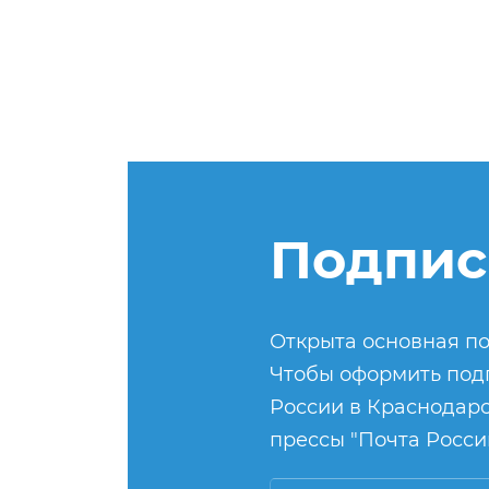
Подпис
Открыта основная по
Чтобы оформить подп
России в Краснодарс
прессы "Почта России