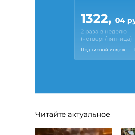
1322,
04 р
2 раза в неделю
(четверг/пятница)
Подписной индекс - 
Читайте актуальное