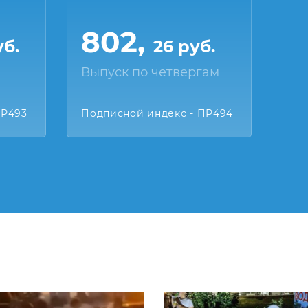
802,
уб.
26 руб.
Выпуск по четвергам
ПР493
Подписной индекс - ПР494