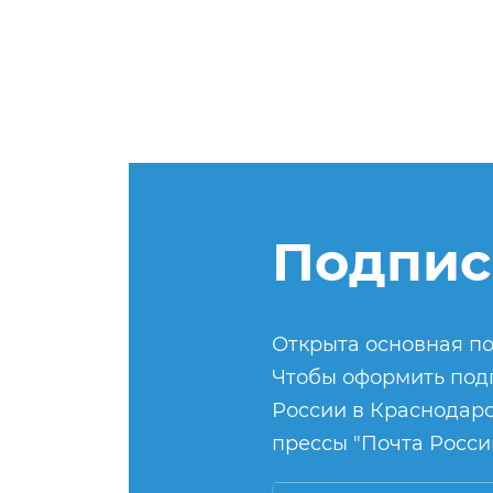
Подпис
Открыта основная по
Чтобы оформить подп
России в Краснодарс
прессы "Почта России