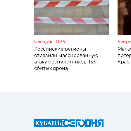
Сегодня, 11:39
Вчера
Российские регионы
Мальч
отразили массированную
поте
атаку беспилотников: 153
Крас
сбитых дрона