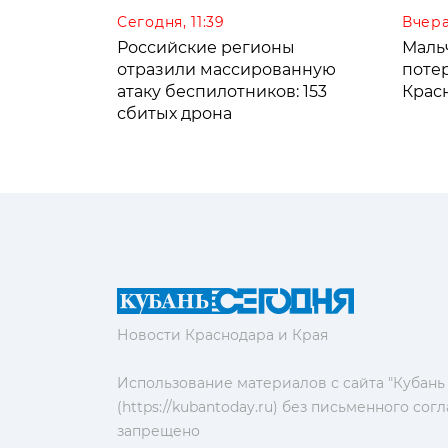
Сегодня, 11:39
Вчера
Российские регионы
Мальч
отразили массированную
поте
атаку беспилотников: 153
Крас
сбитых дрона
Новости Краснодара и Края
Использование материалов с сайта "Кубань
(https://kubantoday.ru) без письменного со
запрещено