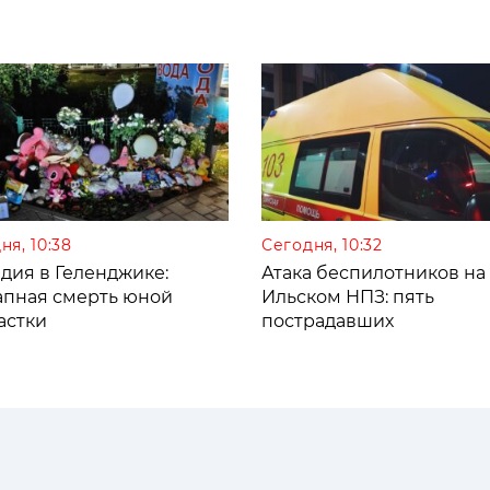
ня, 10:38
Сегодня, 10:32
дия в Геленджике:
Атака беспилотников на
апная смерть юной
Ильском НПЗ: пять
астки
пострадавших