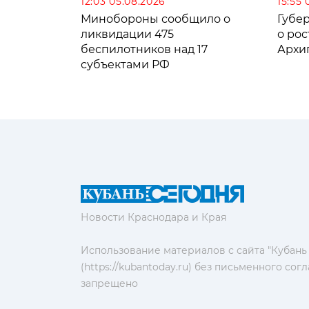
12:03 05.08.2026
15:55 
Минобороны сообщило о
Губе
ликвидации 475
о рос
беспилотников над 17
Архи
субъектами РФ
Новости Краснодара и Края
Использование материалов с сайта "Кубань
(https://kubantoday.ru) без письменного со
запрещено