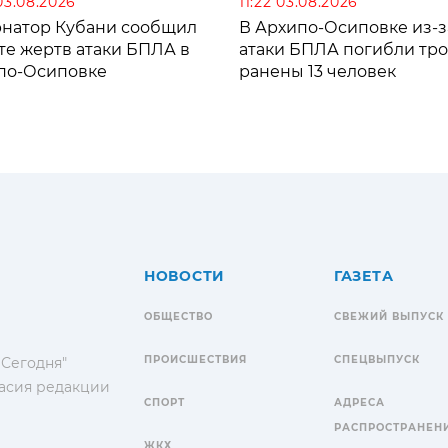
03.08.2026
11:22 03.08.2026
рнатор Кубани сообщил
В Архипо-Осиповке из-з
те жертв атаки БПЛА в
атаки БПЛА погибли тро
по-Осиповке
ранены 13 человек
НОВОСТИ
ГАЗЕТА
ОБЩЕСТВО
СВЕЖИЙ ВЫПУСК
ПРОИСШЕСТВИЯ
СПЕЦВЫПУСК
 Сегодня"
гласия редакции
СПОРТ
АДРЕСА
РАСПРОСТРАНЕН
ЖКХ