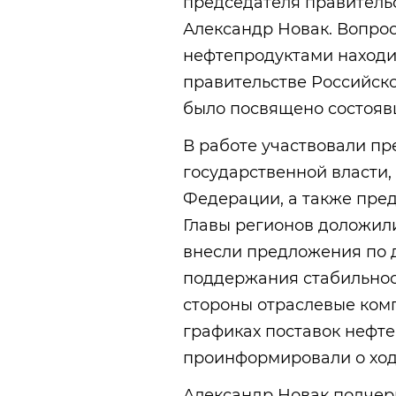
председателя правитель
Александр Новак. Вопро
нефтепродуктами находит
правительстве Российск
было посвящено состояв
В работе участвовали п
государственной власти,
Федерации, а также пре
Главы регионов доложили
внесли предложения по 
поддержания стабильнос
стороны отраслевые ком
графиках поставок нефте
проинформировали о ход
Александр Новак подчерк