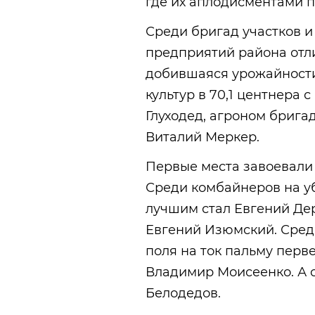
где их аплодисментами п
Среди бригад участков 
предприятий района отл
добившаяся урожайности
культур в 70,1 центнера 
Глуходед, агроном бриг
Виталий Меркер.
Первые места завоевали
Среди комбайнеров на уб
лучшим стал Евгений Де
Евгений Изюмский. Среди
поля на ток пальму перв
Владимир Моисеенко. А 
Белодедов.