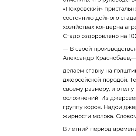
«Покровский» пристальн
состоянию дойного стада.
хозяйствах концерна агр
Стадо оздоровлено на 10
— В своей производстве
Александр Краснобаев,
делаем ставку на голшти
джерсейской породой. Т
своему размеру, и отел у
осложнений. Из джерсее
группу коров. Надои дж
жирности молока. Словом
В летний период времен