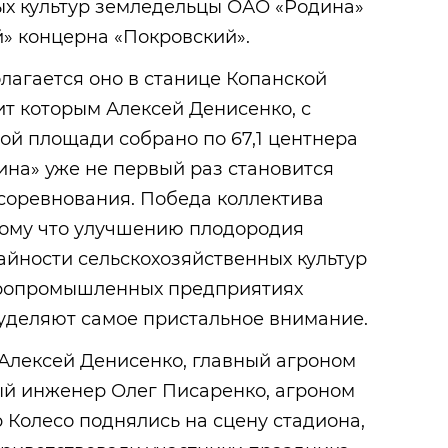
ых культур земледельцы ОАО «Родина»
» концерна «Покровский».
олагается оно в станице Копанской
ит которым Алексей Денисенко, с
ой площади собрано по 67,1 центнера
дина» уже не первый раз становится
соревнования. Победа коллектива
тому что улучшению плодородия
йности сельскохозяйственных культур
агропромышленных предприятиях
 уделяют самое пристальное внимание.
Алексей Денисенко, главный агроном
ый инженер Олег Писаренко, агроном
 Колесо поднялись на сцену стадиона,