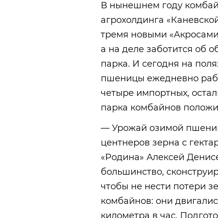
В нынешнем году комба
агрохолдинга «Каневско
тремя новыми «Акросами»
а на деле заботится об 
парка. И сегодня на поля
пшеницы ежедневно работ
четыре импортных, оста
парка комбайнов положит
— Урожай озимой пшениц
центнеров зерна с гекта
«Родина» Алексей Денисен
большинство, сконструир
чтобы не нести потери з
комбайнов: они двигалис
километра в час. Подгот