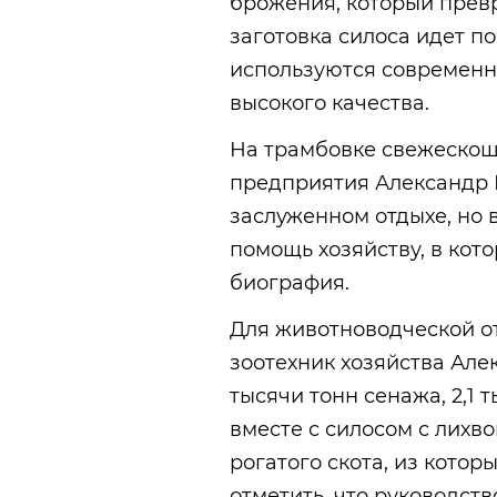
брожения, который превр
заготовка силоса идет по
используются современн
высокого качества.
На трамбовке свежескош
предприятия Александр 
заслуженном отдыхе, но 
помощь хозяйству, в кот
биография.
Для животноводческой от
зоотехник хозяйства Але
тысячи тонн сенажа, 2,1 
вместе с силосом с лихво
рогатого скота, из котор
отметить, что руководст