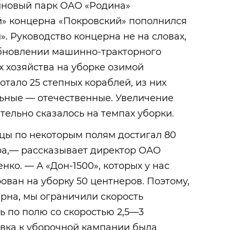
йновый парк ОАО «Родина»
й» концерна «Покровский» пополнился
. Руководство концерна не на словах,
обновлении машинно-тракторного
х хозяйства на уборке озимой
ало 25 степных кораблей, из них
льные — отечественные. Увеличение
ельно сказалось на темпах уборки.
ы по некоторым полям достигал 80
ра,— рассказывает директор ОАО
ко. — А «Дон-1500», которых у нас
ован на уборку 50 центнеров. Поэтому,
ерна, мы ограничили скорость
ь по полю со скоростью 2,5—3
овка к уборочной кампании была