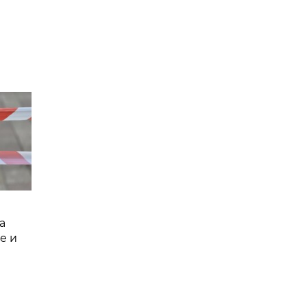
а
е и