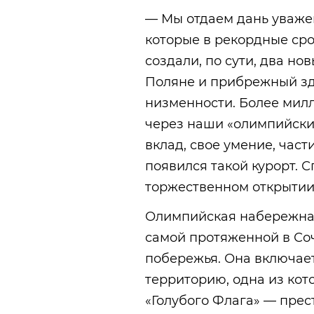
— Мы отдаем дань уваже
которые в рекордные сро
создали, по сути, два н
Поляне и прибрежный зд
низменности. Более милл
через наши «олимпийские
вклад, свое умение, част
появился такой курорт. С
торжественном открытии
Олимпийская набережная
самой протяженной в Соч
побережья. Она включае
территорию, одна из кот
«Голубого Флага» — пре