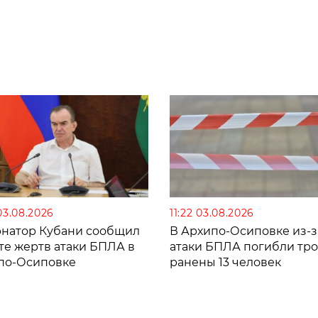
03.08.2026
11:22 03.08.2026
рнатор Кубани сообщил
В Архипо-Осиповке из-з
те жертв атаки БПЛА в
атаки БПЛА погибли тро
по-Осиповке
ранены 13 человек