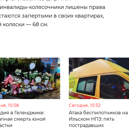
инвалиды-колясочники
лишены права
стаются запертыми в своих квартирах,
 коляски — 68 см.
ня, 10:38
Сегодня, 10:32
дия в Геленджике:
Атака беспилотников на
апная смерть юной
Ильском НПЗ: пять
астки
пострадавших