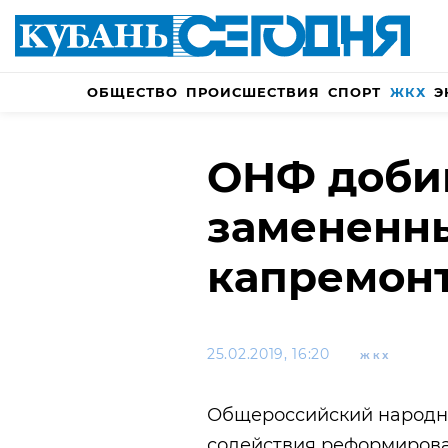
ОБЩЕСТВО
ПРОИСШЕСТВИЯ
СПОРТ
ЖКХ
Э
ОНФ добив
замененн
капремонт
25.02.2019, 16:20
ЖКХ
Общероссийский народн
содействия реформиро