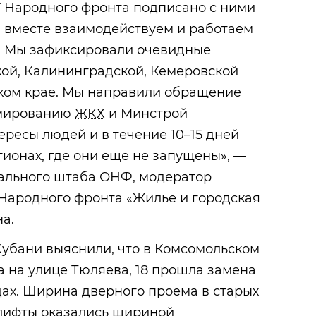
У Народного фронта подписано с ними
ы вместе взаимодействуем и работаем
. Мы зафиксировали очевидные
ой, Калининградской, Кемеровской
ском крае. Мы направили обращение
рмированию
ЖКХ
и Минстрой
ересы людей и в течение 10–15 дней
гионах, где они еще не запущены», —
ального штаба ОНФ, модератор
Народного фронта «Жилье и городская
а.
убани выяснили, что в Комсомольском
 на улице Тюляева, 18 прошла замена
здах. Ширина дверного проема в старых
 лифты оказались шириной