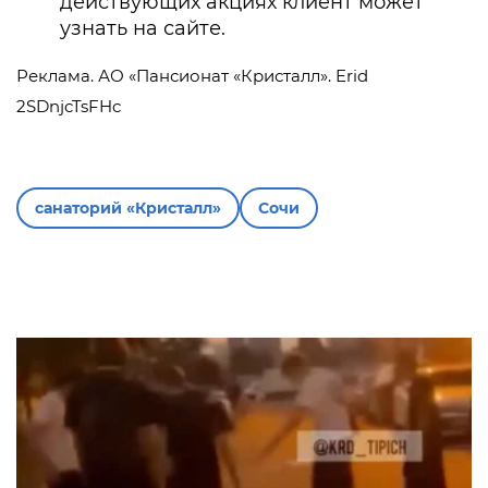
действующих акциях клиент может
узнать на сайте.
Реклама. АО «Пансионат «Кристалл». Erid
2SDnjcTsFHc
санаторий «Кристалл»
Сочи