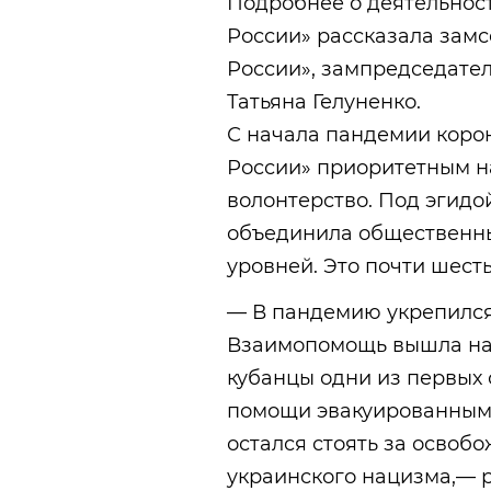
Подробнее о деятельнос
России» рассказала зам
России», зампредседате
Татьяна Гелуненко.
С начала пандемии коро
России» приоритетным н
волонтерство. Под эгидо
объединила общественны
уровней. Это почти шест
— В пандемию укрепился 
Взаимопомощь вышла на
кубанцы одни из первых 
помощи эвакуированным 
остался стоять за освоб
украинского нацизма,— р