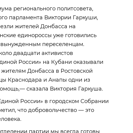
ума регионального политсовета,
го парламента Виктории Гаркуши,
везли жителей Донбасса на
анские единороссы уже готовились
ь вынужденным переселенцам.
коло двадцати активистов
Единой России» на Кубани оказывали
жителям Донбасса в Ростовской
цы Краснодара и Анапы одни из
помощь,— сказала Виктория Гаркуша.
Единой России» в городском Собрании
етил, что добровольчество — это
ловека.
отделении партии мы всегда готовы