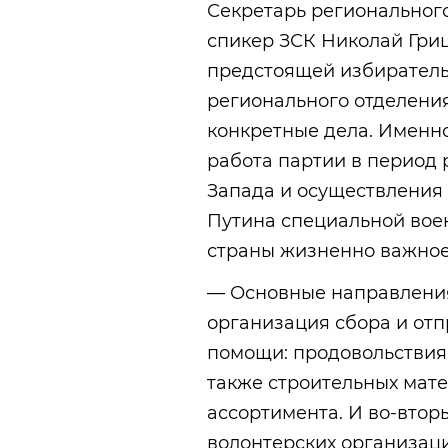
Секретарь регионального
спикер ЗСК Николай Гриц
предстоящей избиратель
регионального отделени
конкретные дела. Именн
работа партии в период
Запада и осуществления
Путина специальной вое
страны жизненно важное
— Основные направления
организация сбора и от
помощи: продовольствия,
также строительных мате
ассортимента. И во-вто
волонтерских организац