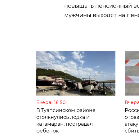
повышать пенсионный воз
мужчины выходят на пенс
Вчера, 16:50
Вчера,
В Туапсинском районе
Росс
столкнулись лодка и
отра
катамаран, пострадал
атаку
ребенок
сбит