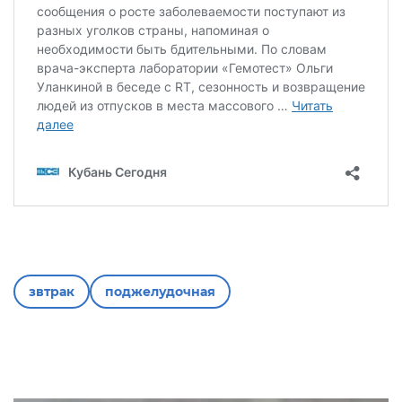
звтрак
поджелудочная