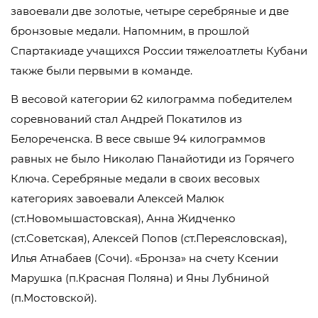
завоевали две золотые, четыре серебряные и две
бронзовые медали. Напомним, в прошлой
Спартакиаде учащихся России тяжелоатлеты Кубани
также были первыми в команде.
В весовой категории 62 килограмма победителем
соревнований стал Андрей Покатилов из
Белореченска. В весе свыше 94 килограммов
равных не было Николаю Панайотиди из Горячего
Ключа. Серебряные медали в своих весовых
категориях завоевали Алексей Малюк
(ст.Новомышастовская), Анна Жидченко
(ст.Советская), Алексей Попов (ст.Переясловская),
Илья Атнабаев (Сочи). «Бронза» на счету Ксении
Марушка (п.Красная Поляна) и Яны Лубниной
(п.Мостовской).