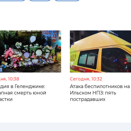
ня, 10:38
Сегодня, 10:32
дия в Геленджике:
Атака беспилотников на
апная смерть юной
Ильском НПЗ: пять
астки
пострадавших