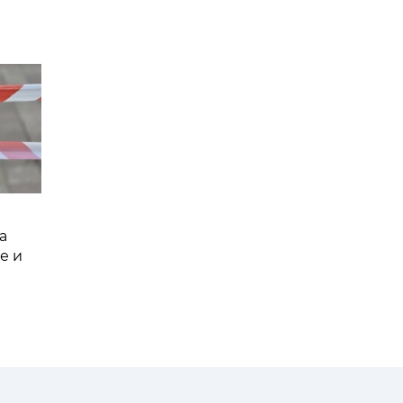
а
е и