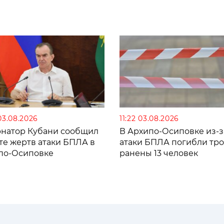
03.08.2026
11:22 03.08.2026
рнатор Кубани сообщил
В Архипо-Осиповке из-з
те жертв атаки БПЛА в
атаки БПЛА погибли тро
по-Осиповке
ранены 13 человек