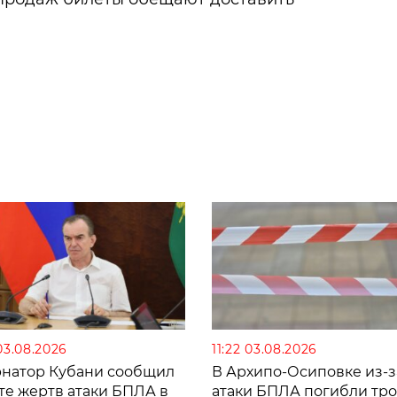
03.08.2026
11:22 03.08.2026
рнатор Кубани сообщил
В Архипо-Осиповке из-з
те жертв атаки БПЛА в
атаки БПЛА погибли тро