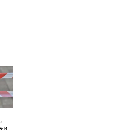
а
е и