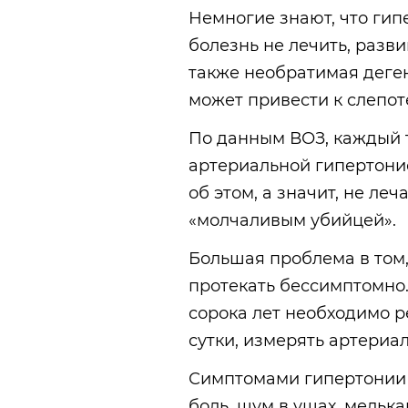
Немногие знают, что гипе
болезнь не лечить, разви
также необратимая деген
может привести к слепот
По данным ВОЗ, каждый т
артериальной гипертоние
об этом, а значит, не леч
«молчаливым убийцей».
Большая проблема в том,
протекать бессимптомно. 
сорока лет необходимо р
сутки, измерять артериа
Симптомами гипертонии 
боль, шум в ушах, мельк