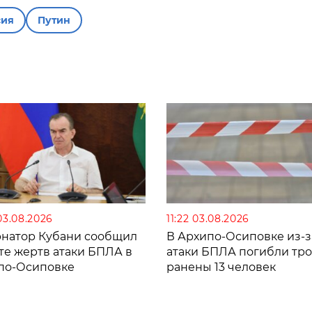
сия
Путин
03.08.2026
11:22 03.08.2026
рнатор Кубани сообщил
В Архипо-Осиповке из-з
те жертв атаки БПЛА в
атаки БПЛА погибли тро
по-Осиповке
ранены 13 человек