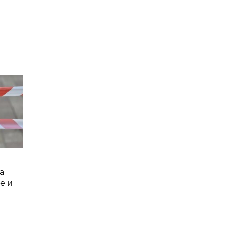
а
е и