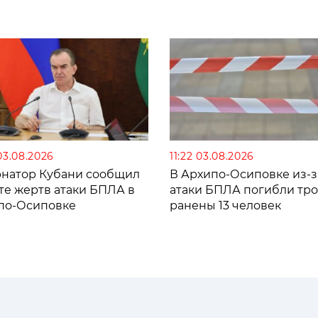
03.08.2026
11:22 03.08.2026
рнатор Кубани сообщил
В Архипо-Осиповке из-з
те жертв атаки БПЛА в
атаки БПЛА погибли тро
по-Осиповке
ранены 13 человек