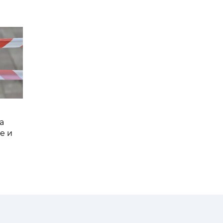
а
е и