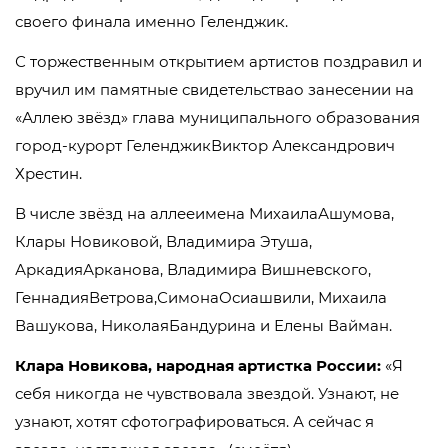
своего финала именно Геленджик.
С торжественным открытием артистов поздравил и
вручил им памятные свидетельствао занесении на
«Аллею звёзд» глава муниципального образования
город-курорт ГеленджикВиктор Александрович
Хрестин.
В числе звёзд на аллееимена МихаилаАшумова,
Клары Новиковой, Владимира Этуша,
АркадияАрканова, Владимира Вишневского,
ГеннадияВетрова,СимонаОсиашвили, Михаила
Вашукова, НиколаяБандурина и Елены Вайман.
Клара Новикова, народная артистка России:
«Я
себя никогда не чувствовала звездой. Узнают, не
узнают, хотят сфотографироваться. А сейчас я