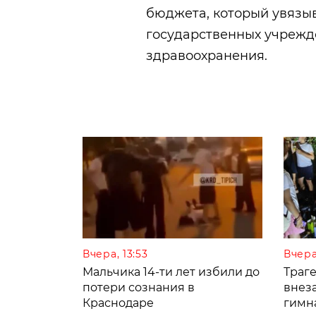
бюджета, который увязы
государственных учрежд
здравоохранения.
Вчера, 13:53
Вчера
Мальчика 14-ти лет избили до
Траге
потери сознания в
внез
Краснодаре
гимн