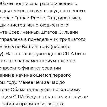
Обамы подписала распоряжение о
деятельности ряда государственных
ence France-Presse. Эта директива,
 административно-бюджетного
нте Соединенных Штатов Сильвии
тправлена в понедельник, тридцатого
полночь по Вашингтону (первого
ку). На этот шаг руководство США была
ого, что парламентариям так и не
нопроект о финансировании
дений в начинающемся первого
м году. Менее чем за час до
арак Обама отдал указ, по которому
ащим США будут сохранены и в случае
 работы правительственных