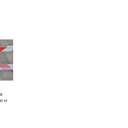
а
е и