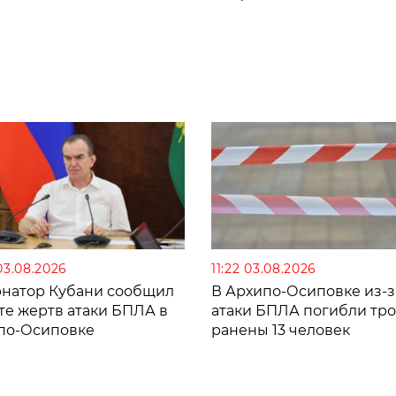
03.08.2026
11:22 03.08.2026
рнатор Кубани сообщил
В Архипо-Осиповке из-з
те жертв атаки БПЛА в
атаки БПЛА погибли тро
по-Осиповке
ранены 13 человек