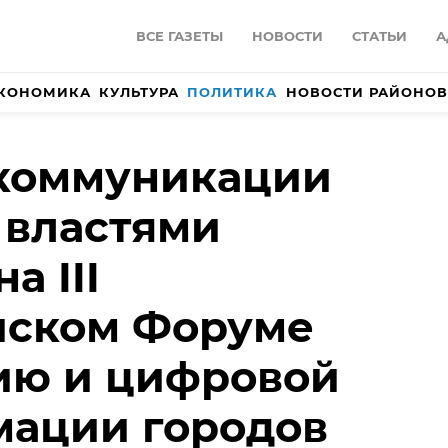
ВСЕ ГАЗЕТЫ
НОВОСТИ
СТАТЬИ
А
КОНОМИКА
КУЛЬТУРА
ПОЛИТИКА
НОВОСТИ РАЙОНОВ
 коммуникации
 властями
а III
йском Форуме
ию и цифровой
мации городов