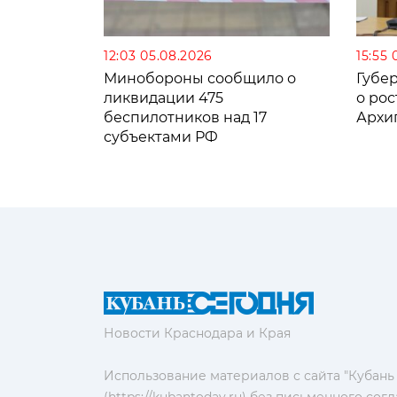
12:03 05.08.2026
15:55 
Минобороны сообщило о
Губе
ликвидации 475
о рос
беспилотников над 17
Архи
субъектами РФ
Новости Краснодара и Края
Использование материалов с сайта "Кубань
(https://kubantoday.ru) без письменного со