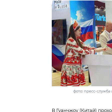
фото: пресс-служба
В Гуанчжоу (Китай) прох